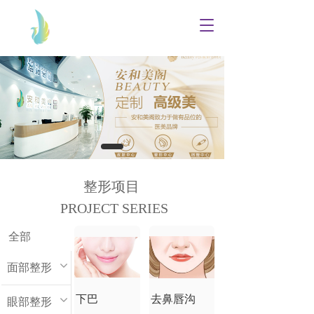
T
o
g
g
l
e
n
a
v
i
g
a
整形项目
t
PROJECT SERIES
i
o
n
全部
面部整形
下巴
去鼻唇沟
眼部整形