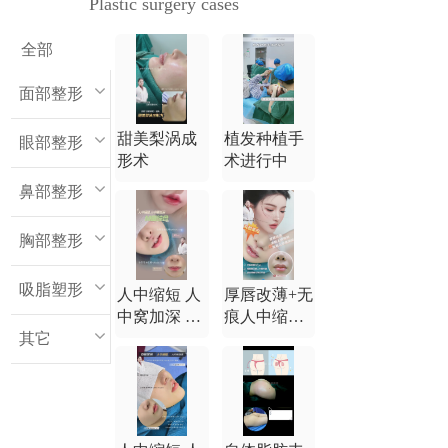
Plastic surgery cases
全部
面部整形
甜美梨涡成
植发种植手
眼部整形
形术
术进行中
鼻部整形
胸部整形
吸脂塑形
人中缩短 人
厚唇改薄+无
中窝加深 M
痕人中缩短
其它
唇综合
+无痕人中窝
加深