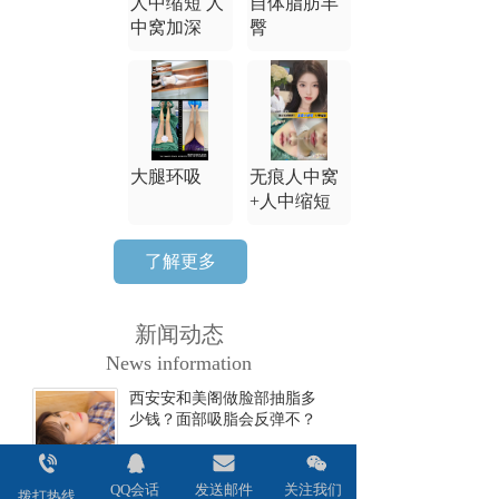
人中缩短 人
自体脂肪丰
中窝加深
臀
大腿环吸
无痕人中窝
+人中缩短
了解更多
新闻动态
News information
西安安和美阁做脸部抽脂多
少钱？面部吸脂会反弹不？
2024-06-17
QQ会话
发送邮件
关注我们
西安安和美阁做双眼皮全切
拨打热线