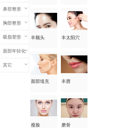
鼻部整形
胸部整形
吸脂塑形
丰额头
丰太阳穴
面部年轻化
其它
面部埴充
丰唇
瘦脸
磨骨