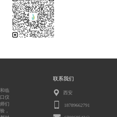
联系我们
和临
西安
口仪
师们
18789662791
验，