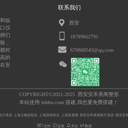
联系我们
和临
西安
口仪
师们
18789662791
验，
都对
670868543@qq.com
高的
在安
COPYRIGHT©2021-2025  西安安禾美阁整形
本站使用 ltddns.com 搭建,我也要免费搭建！
医疗美容
上海王晓杰院长
上海张婷医生
上海袁鹿鹿
西安安和美阁医疗美容
西安安
支持
反馈
关注
数据