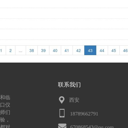
1
2
...
38
39
40
41
42
43
44
45
46
联系我们
和临
西安
口仪
师们
18789662791
验，
都对
670868543@qq.com