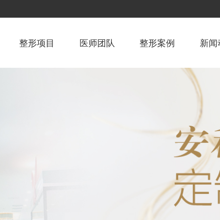
整形项目
医师团队
整形案例
新闻