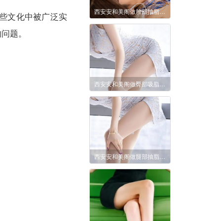
西安安和美阁做脸部抽脂多少钱？面部吸脂会反弹不？
些文化中被广泛实
的问题。
西安安和美阁做臀部吸脂塑形多少钱？
西安安和美阁做腿部抽脂术的价格贵不贵？手术安全吗？