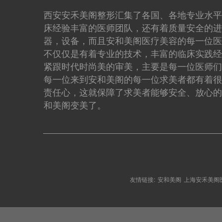
西安安禾美阁整形汇集了各国、各地专业水平
床经验丰富的医师团队，还有着质量安全的进
器，设备，而且安和美阁医疗美容的每一位医
不仅仅是有着专业的技术，丰富的临床实践经
紧跟时代时尚美的审美，主要是每一位医师们
每一位来到安和美阁的每一位求美者都有着很
责任心，这就保障了求美者能够安全、放心的
和美阁变美了。
友情链接:
安和美阁
上海安禾美阁