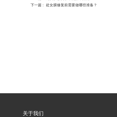
下一篇 :
处女膜修复前需要做哪些准备？
关于我们