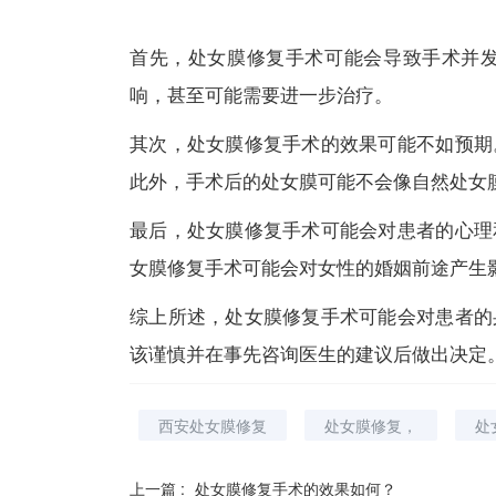
首先，处女膜修复手术可能会导致手术并
响，甚至可能需要进一步治疗。
其次，处女膜修复手术的效果可能不如预期
此外，手术后的处女膜可能不会像自然处女
最后，处女膜修复手术可能会对患者的心理
女膜修复手术可能会对女性的婚姻前途产生
综上所述，处女膜修复手术可能会对患者的
该谨慎并在事先咨询医生的建议后做出决定
西安处女膜修复
处女膜修复，
处
上一篇 :
处女膜修复手术的效果如何？