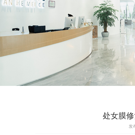
处女膜修
发布