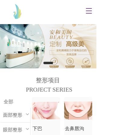
T
o
g
g
l
e
n
a
v
i
g
a
整形项目
t
PROJECT SERIES
i
o
n
全部
面部整形
下巴
去鼻唇沟
眼部整形