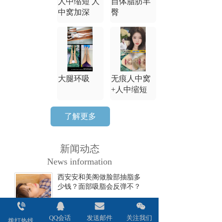
人中缩短 人
自体脂肪丰
中窝加深
臀
大腿环吸
无痕人中窝
+人中缩短
了解更多
新闻动态
News information
西安安和美阁做脸部抽脂多
少钱？面部吸脂会反弹不？
2024-06-17
QQ会话
发送邮件
关注我们
西安安和美阁做双眼皮全切
拨打热线