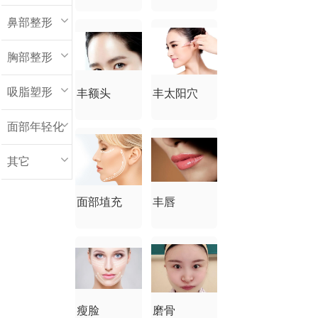
鼻部整形
胸部整形
吸脂塑形
丰额头
丰太阳穴
面部年轻化
其它
面部埴充
丰唇
瘦脸
磨骨