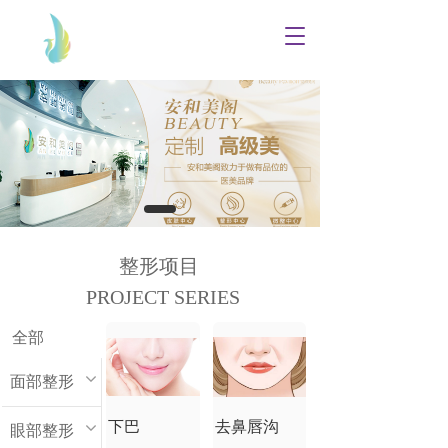
T
o
g
g
l
e
n
a
v
i
g
a
整形项目
t
PROJECT SERIES
i
o
n
全部
面部整形
下巴
去鼻唇沟
眼部整形