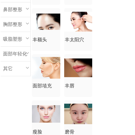
鼻部整形
胸部整形
吸脂塑形
丰额头
丰太阳穴
面部年轻化
其它
面部埴充
丰唇
瘦脸
磨骨