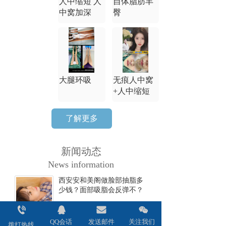
人中缩短 人
自体脂肪丰
中窝加深
臀
大腿环吸
无痕人中窝
+人中缩短
了解更多
新闻动态
News information
西安安和美阁做脸部抽脂多
少钱？面部吸脂会反弹不？
2024-06-17
QQ会话
发送邮件
关注我们
西安安和美阁做双眼皮全切
拨打热线