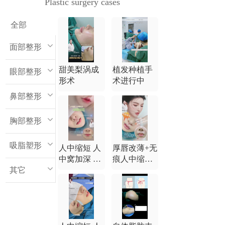
Plastic surgery cases
全部
面部整形
甜美梨涡成
植发种植手
眼部整形
形术
术进行中
鼻部整形
胸部整形
吸脂塑形
人中缩短 人
厚唇改薄+无
中窝加深 M
痕人中缩短
其它
唇综合
+无痕人中窝
加深